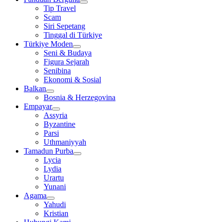
Tip Travel
Scam
Siri Sepetang
Tinggal di Türkiye
Türkiye Moden
Seni & Budaya
Figura Sejarah
Senibina
Ekonomi & Sosial
Balkan
Bosnia & Herzegovina
Empayar
Assyria
Byzantine
Parsi
Uthmaniyyah
Tamadun Purba
Lycia
Lydia
Urartu
Yunani
Agama
Yahudi
Kristian