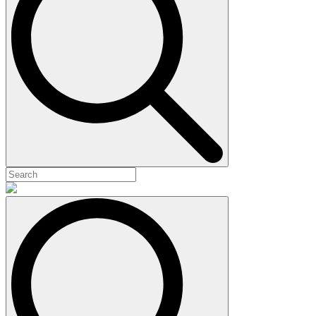
Search
for: