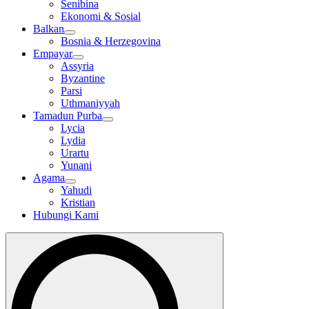
Senibina
Ekonomi & Sosial
Balkan
Bosnia & Herzegovina
Empayar
Assyria
Byzantine
Parsi
Uthmaniyyah
Tamadun Purba
Lycia
Lydia
Urartu
Yunani
Agama
Yahudi
Kristian
Hubungi Kami