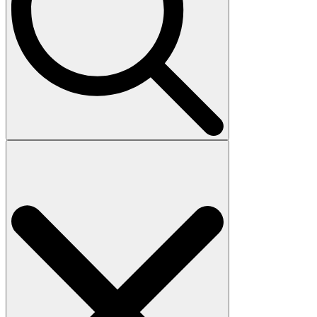
Search
for: