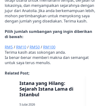
tetapi usaha untuk memahami tempat, berjalan di
lokasinya, dan menyampaikan sejarahnya dengan
jujur dari Anatolia. Jika anda berkemampuan lebih,
mohon pertimbangkan untuk menyokong saya
dengan jumlah yang disediakan. Terima kasih.
Pilih jumlah sumbangan yang ingin diberikan
di bawah:
RM5
/
RM10
/
RM50
/
RM100
Terima kasih atas sokongan anda.
Ia benar-benar memberi makna dan semangat
untuk saya terus menulis.
Related Post;
Istana yang Hilang:
Hatice
Sejarah Istana Lama di
Tokoh 
Istanbul
Kesul
Uthma
5 Julai 2026