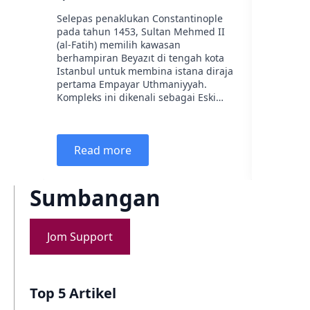
1 Julai 202
Selepas penaklukan Constantinople
pada tahun 1453, Sultan Mehmed II
Turhan Su
(al-Fatih) memilih kawasan
daripada
berhampiran Beyazıt di tengah kota
Ukraine,
Istanbul untuk membina istana diraja
seorang 
pertama Empayar Uthmaniyyah.
menjadi 
Kompleks ini dikenali sebagai Eski…
(putera 
Kösem Su
Read more
Read
Sumbangan
Jom Support
Top 5 Artikel