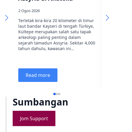
2 Ogos 2026
27 Julai 2026
Terletak kira-kira 20 kilometer di timur
Dalam keper
laut bandar Kayseri di tengah Türkiye,
bukanlah di
Kültepe merupakan salah satu tapak
Sebaliknya,
arkeologi paling penting dalam
wakil atau 
sejarah tamadun Assyria. Sekitar 4,000
memerintah 
tahun dahulu, kawasan ini…
bumi. Tugas
adalah ment
menegakka
Read more
Read m
Sumbangan
Jom Support