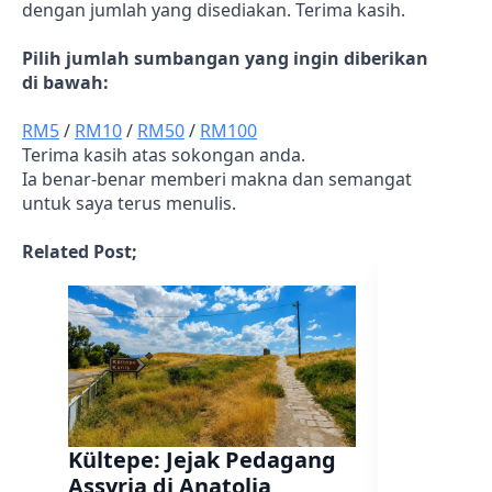
dengan jumlah yang disediakan. Terima kasih.
Pilih jumlah sumbangan yang ingin diberikan
di bawah:
RM5
/
RM10
/
RM50
/
RM100
Terima kasih atas sokongan anda.
Ia benar-benar memberi makna dan semangat
untuk saya terus menulis.
Related Post;
Kültepe: Jejak Pedagang
Ashur: 
Assyria di Anatolia
Tamadun