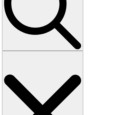
Search
for: