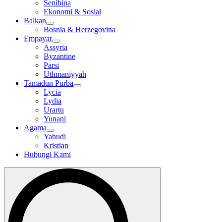
Senibina
Ekonomi & Sosial
Balkan
Bosnia & Herzegovina
Empayar
Assyria
Byzantine
Parsi
Uthmaniyyah
Tamadun Purba
Lycia
Lydia
Urartu
Yunani
Agama
Yahudi
Kristian
Hubungi Kami