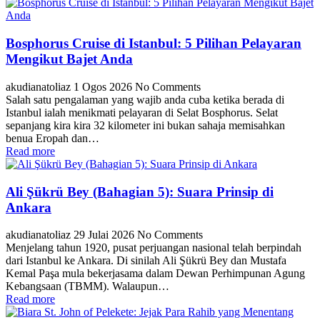
Bosphorus Cruise di Istanbul: 5 Pilihan Pelayaran
Mengikut Bajet Anda
akudianatoliaz
1 Ogos 2026
No Comments
Salah satu pengalaman yang wajib anda cuba ketika berada di
Istanbul ialah menikmati pelayaran di Selat Bosphorus. Selat
sepanjang kira kira 32 kilometer ini bukan sahaja memisahkan
benua Eropah dan…
Read more
Ali Şükrü Bey (Bahagian 5): Suara Prinsip di
Ankara
akudianatoliaz
29 Julai 2026
No Comments
Menjelang tahun 1920, pusat perjuangan nasional telah berpindah
dari Istanbul ke Ankara. Di sinilah Ali Şükrü Bey dan Mustafa
Kemal Paşa mula bekerjasama dalam Dewan Perhimpunan Agung
Kebangsaan (TBMM). Walaupun…
Read more