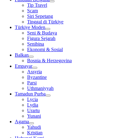
Tip Travel
Scam
Siri Sepetang
Tinggal di Türkiye
Türkiye Moden
Seni & Budaya
Figura Sejarah
Senibina
Ekonomi & Sosial
Balkan
Bosnia & Herzegovina
Empayar
Assyria
Byzantine
Parsi
Uthmaniyyah
Tamadun Purba
Lycia
Lydia
Urartu
Yunani
Agama
Yahudi
Kristian