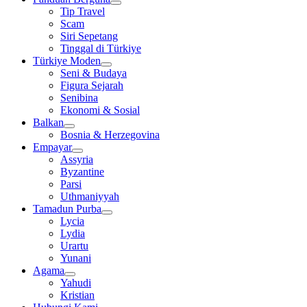
Tip Travel
Scam
Siri Sepetang
Tinggal di Türkiye
Türkiye Moden
Seni & Budaya
Figura Sejarah
Senibina
Ekonomi & Sosial
Balkan
Bosnia & Herzegovina
Empayar
Assyria
Byzantine
Parsi
Uthmaniyyah
Tamadun Purba
Lycia
Lydia
Urartu
Yunani
Agama
Yahudi
Kristian