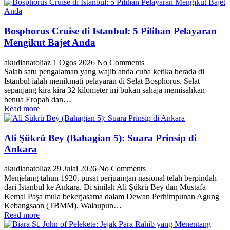
Bosphorus Cruise di Istanbul: 5 Pilihan Pelayaran
Mengikut Bajet Anda
akudianatoliaz
1 Ogos 2026
No Comments
Salah satu pengalaman yang wajib anda cuba ketika berada di
Istanbul ialah menikmati pelayaran di Selat Bosphorus. Selat
sepanjang kira kira 32 kilometer ini bukan sahaja memisahkan
benua Eropah dan…
Read more
Ali Şükrü Bey (Bahagian 5): Suara Prinsip di
Ankara
akudianatoliaz
29 Julai 2026
No Comments
Menjelang tahun 1920, pusat perjuangan nasional telah berpindah
dari Istanbul ke Ankara. Di sinilah Ali Şükrü Bey dan Mustafa
Kemal Paşa mula bekerjasama dalam Dewan Perhimpunan Agung
Kebangsaan (TBMM). Walaupun…
Read more