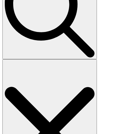
Search
for: