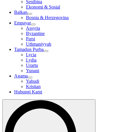
Senibina
Ekonomi & Sosial
Balkan
Bosnia & Herzegovina
Empayar
Assyria
Byzantine
Parsi
Uthmaniyyah
Tamadun Purba
Lycia
Lydia
Urartu
Yunani
Agama
Yahudi
Kristian
Hubungi Kami