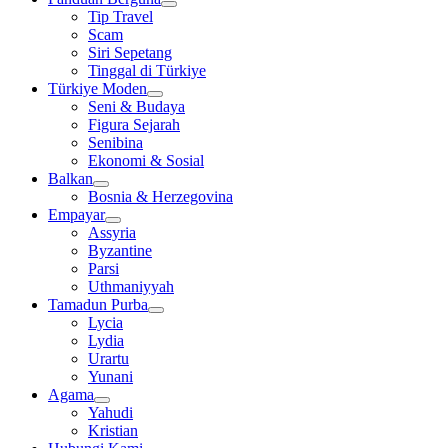
Tip Travel
Scam
Siri Sepetang
Tinggal di Türkiye
Türkiye Moden
Seni & Budaya
Figura Sejarah
Senibina
Ekonomi & Sosial
Balkan
Bosnia & Herzegovina
Empayar
Assyria
Byzantine
Parsi
Uthmaniyyah
Tamadun Purba
Lycia
Lydia
Urartu
Yunani
Agama
Yahudi
Kristian