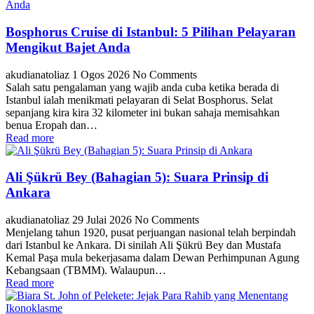
Bosphorus Cruise di Istanbul: 5 Pilihan Pelayaran
Mengikut Bajet Anda
akudianatoliaz
1 Ogos 2026
No Comments
Salah satu pengalaman yang wajib anda cuba ketika berada di
Istanbul ialah menikmati pelayaran di Selat Bosphorus. Selat
sepanjang kira kira 32 kilometer ini bukan sahaja memisahkan
benua Eropah dan…
Read more
Ali Şükrü Bey (Bahagian 5): Suara Prinsip di
Ankara
akudianatoliaz
29 Julai 2026
No Comments
Menjelang tahun 1920, pusat perjuangan nasional telah berpindah
dari Istanbul ke Ankara. Di sinilah Ali Şükrü Bey dan Mustafa
Kemal Paşa mula bekerjasama dalam Dewan Perhimpunan Agung
Kebangsaan (TBMM). Walaupun…
Read more