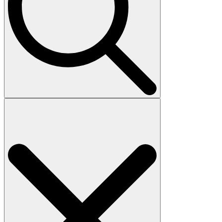
Search
for: