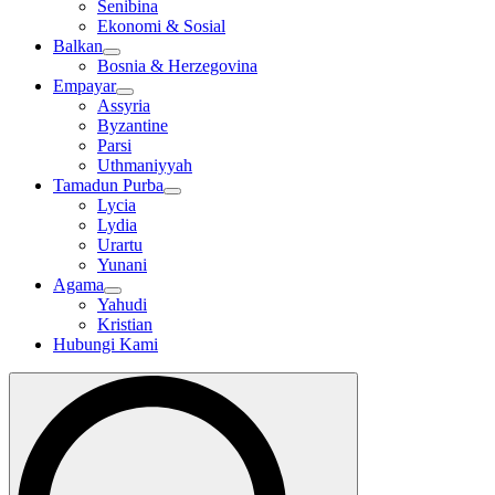
Senibina
Ekonomi & Sosial
Balkan
Bosnia & Herzegovina
Empayar
Assyria
Byzantine
Parsi
Uthmaniyyah
Tamadun Purba
Lycia
Lydia
Urartu
Yunani
Agama
Yahudi
Kristian
Hubungi Kami