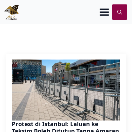
Search
for:
Protest di Istanbul: Laluan ke
Taksim Boleh Ditutup Tanpa Amaran