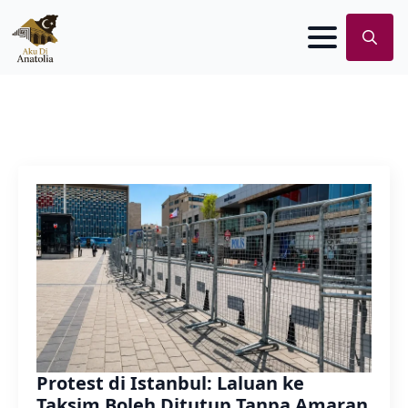
Search
for:
Protest di Istanbul: Laluan ke
Taksim Boleh Ditutup Tanpa Amaran