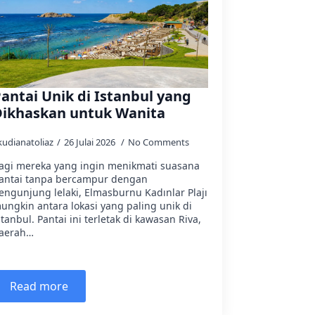
antai Unik di Istanbul yang
Dikhaskan untuk Wanita
kudianatoliaz
26 Julai 2026
No Comments
agi mereka yang ingin menikmati suasana
antai tanpa bercampur dengan
engunjung lelaki, Elmasburnu Kadınlar Plajı
ungkin antara lokasi yang paling unik di
stanbul. Pantai ini terletak di kawasan Riva,
aerah…
Read more