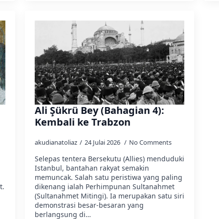
Ali Şükrü Bey (Bahagian 4):
Kembali ke Trabzon
akudianatoliaz
24 Julai 2026
No Comments
Selepas tentera Bersekutu (Allies) menduduki
Istanbul, bantahan rakyat semakin
memuncak. Salah satu peristiwa yang paling
t.
dikenang ialah Perhimpunan Sultanahmet
(Sultanahmet Mitingi). Ia merupakan satu siri
demonstrasi besar-besaran yang
berlangsung di…