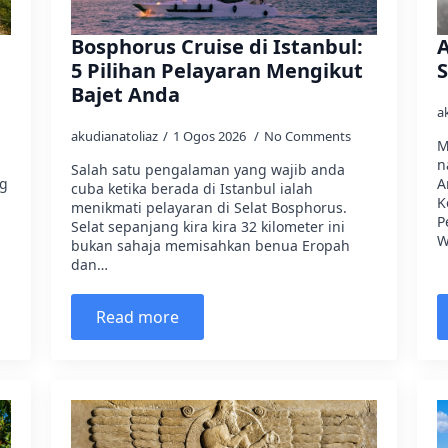
Bosphorus Cruise di Istanbul:
A
5 Pilihan Pelayaran Mengikut
S
Bajet Anda
a
akudianatoliaz
1 Ogos 2026
No Comments
M
n
Salah satu pengalaman yang wajib anda
ng
A
cuba ketika berada di Istanbul ialah
K
menikmati pelayaran di Selat Bosphorus.
P
Selat sepanjang kira kira 32 kilometer ini
W
bukan sahaja memisahkan benua Eropah
dan…
Read more