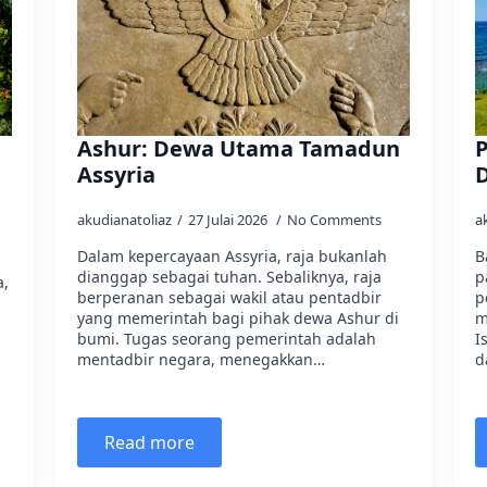
Ashur: Dewa Utama Tamadun
P
Assyria
akudianatoliaz
27 Julai 2026
No Comments
a
Dalam kepercayaan Assyria, raja bukanlah
B
dianggap sebagai tuhan. Sebaliknya, raja
p
a,
berperanan sebagai wakil atau pentadbir
p
yang memerintah bagi pihak dewa Ashur di
m
bumi. Tugas seorang pemerintah adalah
I
mentadbir negara, menegakkan…
d
Read more