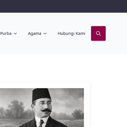
Purba
Agama
Hubungi Kami
Search
for: