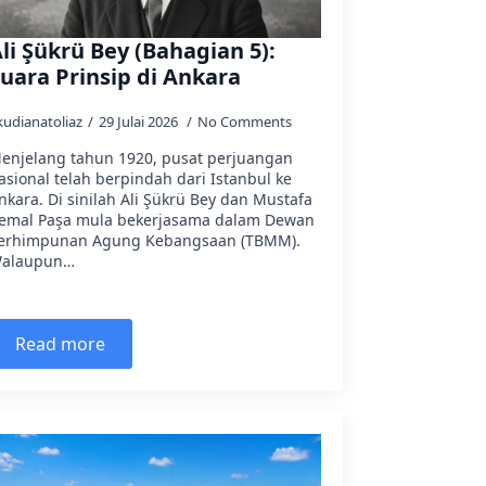
li Şükrü Bey (Bahagian 5):
uara Prinsip di Ankara
kudianatoliaz
29 Julai 2026
No Comments
enjelang tahun 1920, pusat perjuangan
asional telah berpindah dari Istanbul ke
nkara. Di sinilah Ali Şükrü Bey dan Mustafa
emal Paşa mula bekerjasama dalam Dewan
erhimpunan Agung Kebangsaan (TBMM).
alaupun…
Read more