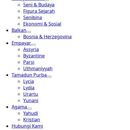
Seni & Budaya
Figura Sejarah
Senibina
Ekonomi & Sosial
Balkan
Bosnia & Herzegovina
Empayar
Assyria
Byzantine
Parsi
Uthmaniyyah
Tamadun Purba
Lycia
Lydia
Urartu
Yunani
Agama
Yahudi
Kristian
Hubungi Kami