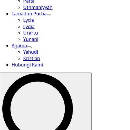
Parsi
Uthmaniyyah
Tamadun Purba
Lycia
Lydia
Urartu
Yunani
Agama
Yahudi
Kristian
Hubungi Kami