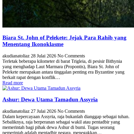
Biara St. John of Pelekete: Jejak Para Rahib yang
Menentang Ikonoklasme
akudianatoliaz
28 Julai 2026
No Comments
Terletak beberapa kilometer di barat Trigleia, di pesisir Bithynia
yang menghadap Laut Marmara (Propontis), Biara St. John of
Pelekete merupakan antara tinggalan penting era Byzantine yang
berkait rapat dengan konflik…
Read more
Ashur: Dewa Utama Tamadun Assyria
akudianatoliaz
27 Julai 2026
No Comments
Dalam kepercayaan Assyria, raja bukanlah dianggap sebagai tuhan.
Sebaliknya, raja berperanan sebagai wakil atau pentadbir yang
memerintah bagi pihak dewa Ashur di bumi. Tugas seorang
pemerintah adalah mentadbir negara, menegakkan…