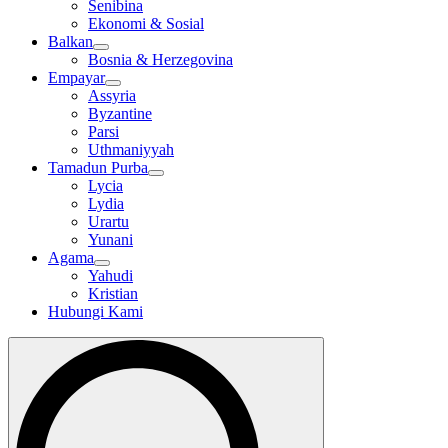
Senibina
Ekonomi & Sosial
Balkan
Bosnia & Herzegovina
Empayar
Assyria
Byzantine
Parsi
Uthmaniyyah
Tamadun Purba
Lycia
Lydia
Urartu
Yunani
Agama
Yahudi
Kristian
Hubungi Kami