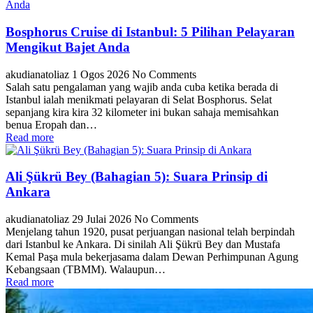
Bosphorus Cruise di Istanbul: 5 Pilihan Pelayaran
Mengikut Bajet Anda
akudianatoliaz
1 Ogos 2026
No Comments
Salah satu pengalaman yang wajib anda cuba ketika berada di
Istanbul ialah menikmati pelayaran di Selat Bosphorus. Selat
sepanjang kira kira 32 kilometer ini bukan sahaja memisahkan
benua Eropah dan…
Read more
Ali Şükrü Bey (Bahagian 5): Suara Prinsip di
Ankara
akudianatoliaz
29 Julai 2026
No Comments
Menjelang tahun 1920, pusat perjuangan nasional telah berpindah
dari Istanbul ke Ankara. Di sinilah Ali Şükrü Bey dan Mustafa
Kemal Paşa mula bekerjasama dalam Dewan Perhimpunan Agung
Kebangsaan (TBMM). Walaupun…
Read more