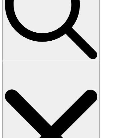
Search
for: