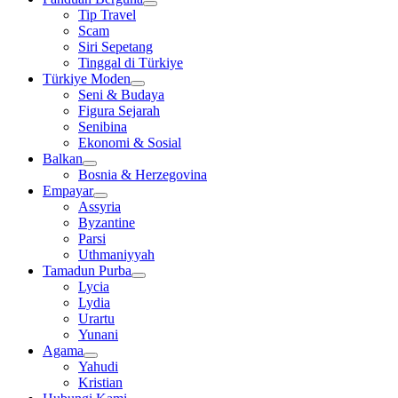
Tip Travel
Scam
Siri Sepetang
Tinggal di Türkiye
Türkiye Moden
Seni & Budaya
Figura Sejarah
Senibina
Ekonomi & Sosial
Balkan
Bosnia & Herzegovina
Empayar
Assyria
Byzantine
Parsi
Uthmaniyyah
Tamadun Purba
Lycia
Lydia
Urartu
Yunani
Agama
Yahudi
Kristian