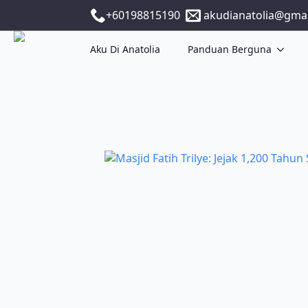
+60198815190
akudianatolia@gma
Aku Di Anatolia
Panduan Berguna