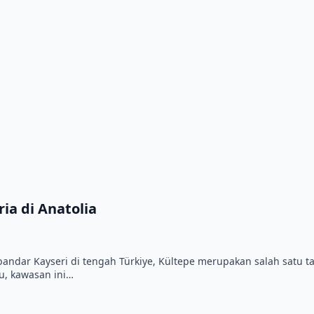
ia di Anatolia
ut bandar Kayseri di tengah Türkiye, Kültepe merupakan salah satu 
u, kawasan ini…