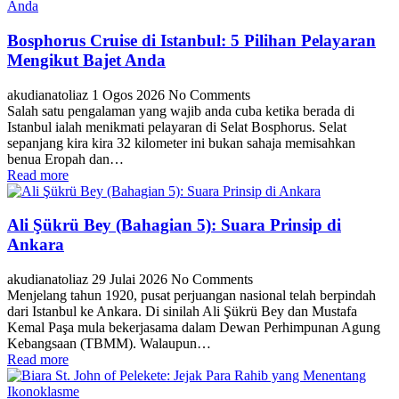
Bosphorus Cruise di Istanbul: 5 Pilihan Pelayaran
Mengikut Bajet Anda
akudianatoliaz
1 Ogos 2026
No Comments
Salah satu pengalaman yang wajib anda cuba ketika berada di
Istanbul ialah menikmati pelayaran di Selat Bosphorus. Selat
sepanjang kira kira 32 kilometer ini bukan sahaja memisahkan
benua Eropah dan…
Read more
Ali Şükrü Bey (Bahagian 5): Suara Prinsip di
Ankara
akudianatoliaz
29 Julai 2026
No Comments
Menjelang tahun 1920, pusat perjuangan nasional telah berpindah
dari Istanbul ke Ankara. Di sinilah Ali Şükrü Bey dan Mustafa
Kemal Paşa mula bekerjasama dalam Dewan Perhimpunan Agung
Kebangsaan (TBMM). Walaupun…
Read more