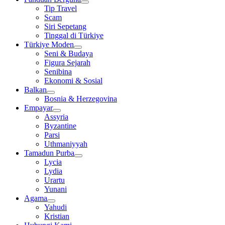
Tip Travel
Scam
Siri Sepetang
Tinggal di Türkiye
Türkiye Moden
Seni & Budaya
Figura Sejarah
Senibina
Ekonomi & Sosial
Balkan
Bosnia & Herzegovina
Empayar
Assyria
Byzantine
Parsi
Uthmaniyyah
Tamadun Purba
Lycia
Lydia
Urartu
Yunani
Agama
Yahudi
Kristian