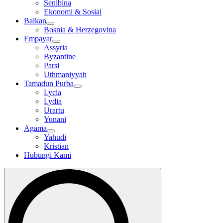
Senibina
Ekonomi & Sosial
Balkan
Bosnia & Herzegovina
Empayar
Assyria
Byzantine
Parsi
Uthmaniyyah
Tamadun Purba
Lycia
Lydia
Urartu
Yunani
Agama
Yahudi
Kristian
Hubungi Kami