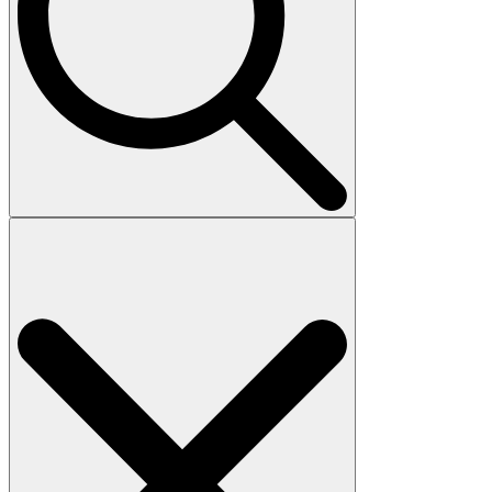
Search
for: