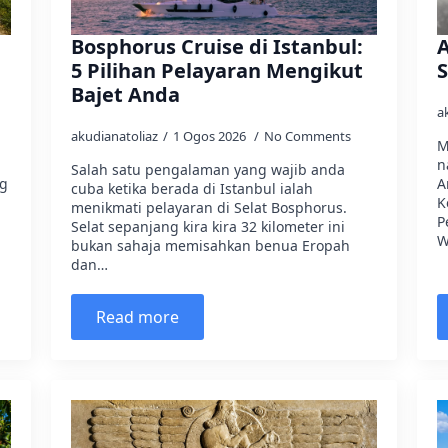
Bosphorus Cruise di Istanbul:
A
5 Pilihan Pelayaran Mengikut
S
Bajet Anda
a
akudianatoliaz
1 Ogos 2026
No Comments
M
n
Salah satu pengalaman yang wajib anda
ng
A
cuba ketika berada di Istanbul ialah
K
menikmati pelayaran di Selat Bosphorus.
P
Selat sepanjang kira kira 32 kilometer ini
W
bukan sahaja memisahkan benua Eropah
dan…
Read more