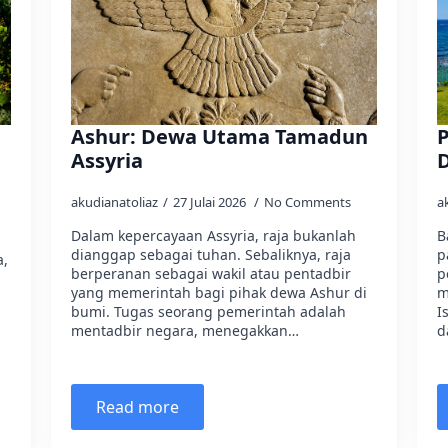
Ashur: Dewa Utama Tamadun
P
Assyria
akudianatoliaz
27 Julai 2026
No Comments
a
Dalam kepercayaan Assyria, raja bukanlah
B
dianggap sebagai tuhan. Sebaliknya, raja
p
a,
berperanan sebagai wakil atau pentadbir
p
yang memerintah bagi pihak dewa Ashur di
m
bumi. Tugas seorang pemerintah adalah
I
mentadbir negara, menegakkan…
d
Read more