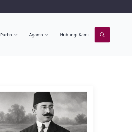
Purba
Agama
Hubungi Kami
Search
for: