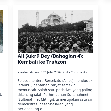
Ali Şükrü Bey (Bahagian 4):
Kembali ke Trabzon
akudianatoliaz
24 Julai 2026
No Comments
Selepas tentera Bersekutu (Allies) menduduki
Istanbul, bantahan rakyat semakin
memuncak. Salah satu peristiwa yang paling
t.
dikenang ialah Perhimpunan Sultanahmet
(Sultanahmet Mitingi). Ia merupakan satu siri
demonstrasi besar-besaran yang
berlangsung di…