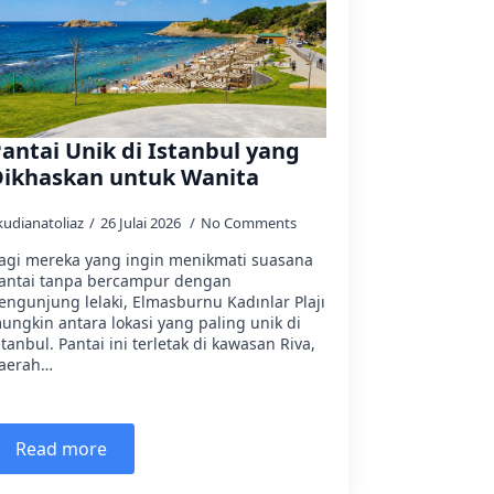
antai Unik di Istanbul yang
Dikhaskan untuk Wanita
kudianatoliaz
26 Julai 2026
No Comments
agi mereka yang ingin menikmati suasana
antai tanpa bercampur dengan
engunjung lelaki, Elmasburnu Kadınlar Plajı
ungkin antara lokasi yang paling unik di
stanbul. Pantai ini terletak di kawasan Riva,
aerah…
Read more