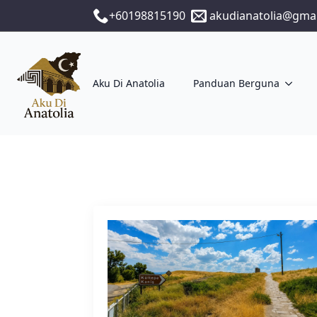
+60198815190
akudianatolia@gma
Aku Di Anatolia
Panduan Berguna