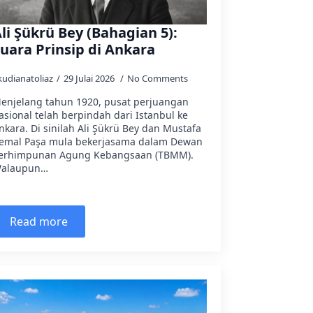
li Şükrü Bey (Bahagian 5):
uara Prinsip di Ankara
kudianatoliaz
29 Julai 2026
No Comments
enjelang tahun 1920, pusat perjuangan
asional telah berpindah dari Istanbul ke
nkara. Di sinilah Ali Şükrü Bey dan Mustafa
emal Paşa mula bekerjasama dalam Dewan
erhimpunan Agung Kebangsaan (TBMM).
alaupun…
Read more