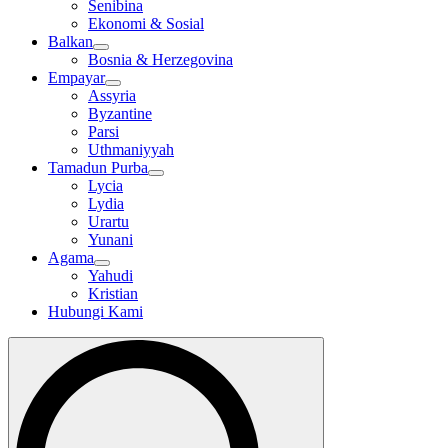
Senibina
Ekonomi & Sosial
Balkan
Bosnia & Herzegovina
Empayar
Assyria
Byzantine
Parsi
Uthmaniyyah
Tamadun Purba
Lycia
Lydia
Urartu
Yunani
Agama
Yahudi
Kristian
Hubungi Kami