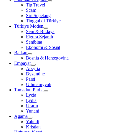
Tip Travel
Scam
Siri Sepetang
Tinggal di Türkiye
Türkiye Moden
Seni & Budaya
Figura Sejarah
Senibina
Ekonomi & Sosial
Balkan
Bosnia & Herzegovina
Empayar
Assyria
Byzantine
Parsi
Uthmaniyyah
Tamadun Purba
Lycia
Lydia
Urartu
Yunani
Agama
Yahudi
Kristian