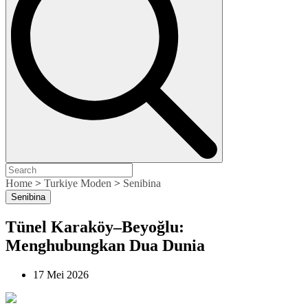
Home
>
Turkiye Moden
>
Senibina
Senibina
Tünel Karaköy–Beyoğlu:
Menghubungkan Dua Dunia
17 Mei 2026