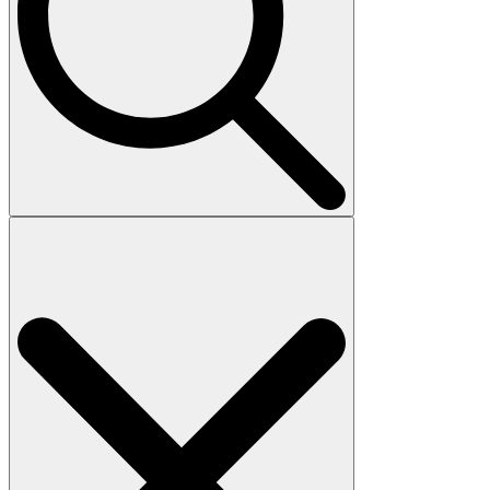
Search
for: